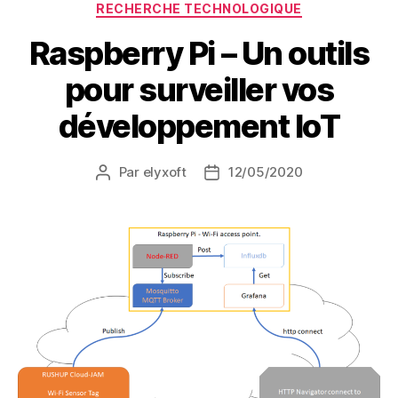
Catégories
RECHERCHE TECHNOLOGIQUE
Raspberry Pi – Un outils
pour surveiller vos
développement IoT
Par
elyxoft
12/05/2020
Auteur
Date
de
de
l’article
l’article