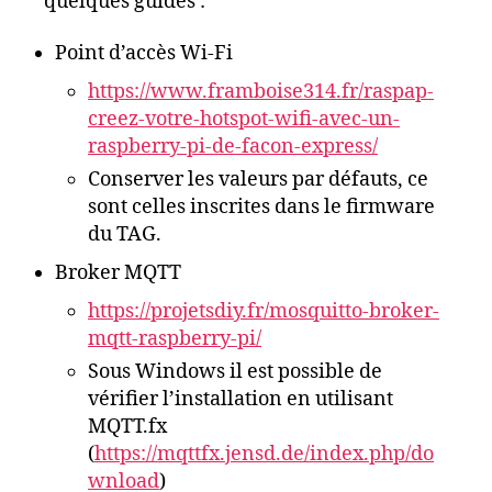
quelques guides :
Point d’accès Wi-Fi
https://www.framboise314.fr/raspap-
creez-votre-hotspot-wifi-avec-un-
raspberry-pi-de-facon-express/
Conserver les valeurs par défauts, ce
sont celles inscrites dans le firmware
du TAG.
Broker MQTT
https://projetsdiy.fr/mosquitto-broker-
mqtt-raspberry-pi/
Sous Windows il est possible de
vérifier l’installation en utilisant
MQTT.fx
(
https://mqttfx.jensd.de/index.php/do
wnload
)