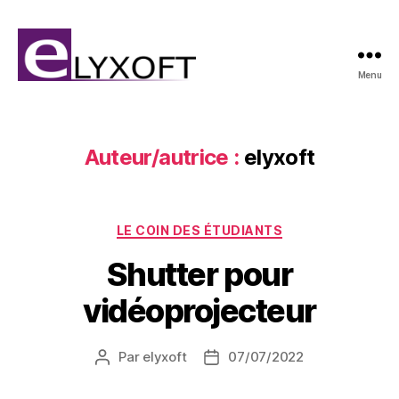
Menu
Elyxoft
Auteur/autrice :
elyxoft
Catégories
LE COIN DES ÉTUDIANTS
Shutter pour
vidéoprojecteur
Par
elyxoft
07/07/2022
Auteur
Date
de
de
l’article
l’article