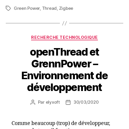
Green Power
,
Thread
,
Zigbee
Étiquettes
Catégories
RECHERCHE TECHNOLOGIQUE
openThread et
GrennPower –
Environnement de
développement
Par
elyxoft
30/03/2020
Auteur
Date
de
de
l’article
l’article
Comme beaucoup (trop) de développeur,