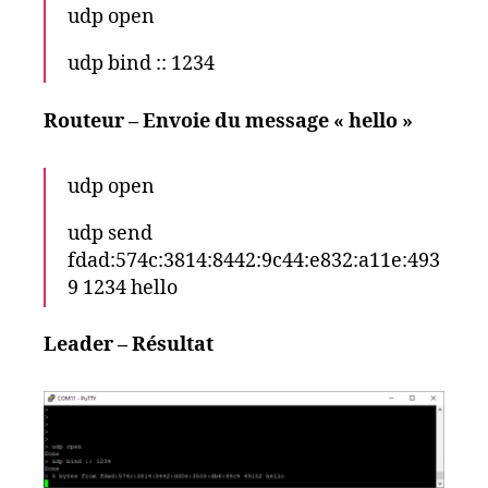
udp open
udp bind :: 1234
Routeur – Envoie du message « hello »
udp open
udp send
fdad:574c:3814:8442:9c44:e832:a11e:493
9 1234 hello
Leader – Résultat