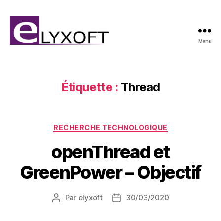
Menu
Elyxoft
Étiquette :
Thread
Catégories
RECHERCHE TECHNOLOGIQUE
openThread et
GreenPower – Objectif
Par
elyxoft
30/03/2020
Auteur
Date
de
de
l’article
l’article