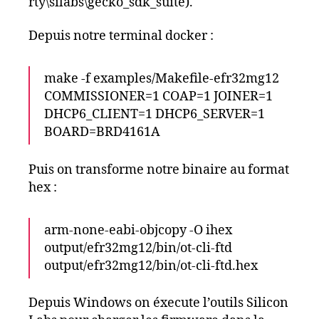
rty\silabs\gecko_sdk_suite).
Depuis notre terminal docker :
make -f examples/Makefile-efr32mg12
COMMISSIONER=1 COAP=1 JOINER=1
DHCP6_CLIENT=1 DHCP6_SERVER=1
BOARD=BRD4161A
Puis on transforme notre binaire au format
hex :
arm-none-eabi-objcopy -O ihex
output/efr32mg12/bin/ot-cli-ftd
output/efr32mg12/bin/ot-cli-ftd.hex
Depuis Windows on éxecute l’outils Silicon