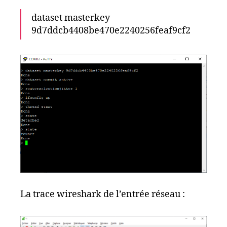
dataset masterkey
9d7ddcb4408be470e2240256feaf9cf2
La trace wireshark de l’entrée réseau :