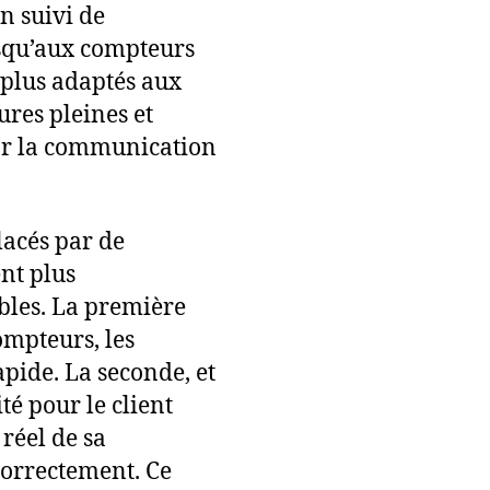
un suivi de
usqu’aux compteurs
 plus adaptés aux
ures pleines et
car la communication
lacés par de
nt plus
ables. La première
ompteurs, les
apide. La seconde, et
ité pour le client
réel de sa
correctement. Ce