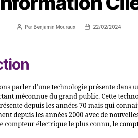
Information Cli
Par
Benjamin Mouraux
22/02/2024
Auteur
Date
de
de
l’article
l’article
ction
lons parler d’une technologie présente dans
rtant méconnue du grand public. Cette technol
résente depuis les années 70 mais qui connait
ment depuis les années 2000 avec de nouvelles
 compteur électrique le plus connu, le compt