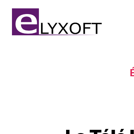
Elyxoft
É